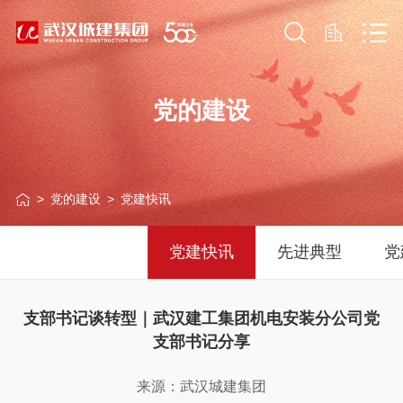
党的建设
商务区
武汉中央商务区
武汉建工（集
武汉城市服务
有限公
投资控股集团有
团）有限公司
团有限公司
>
党的建设
>
党建快讯
限公司
党建快讯
先进典型
党
支部书记谈转型｜武汉建工集团机电安装分公司党
支部书记分享
置业发
武汉市工程咨询
武汉园林绿化建
武汉设计咨询
公司
部有限公司
设发展有限公司
团有限公司
来源：武汉城建集团