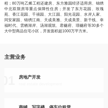
程；80万吨乙烯工程还建房、东方雅园经济适用房、锦绣
中北双限房等重点保障性住房；开发了东方花园、玫瑰
苑、香江花园、千禧园、大江园、阳光花园、水岸人家、
同安家园、锦绣江南、天成美雅、天成美景、新干线、幸
福时代、雲栖湖岸、汤湖观筑、君樾府、璟樾府等30多个
大中型商品住宅小区，开发面积超1000万平方米。
主营业务
01
房地产开发
real estate development
商铺、写字楼、停车位租赁