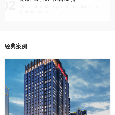
02
Rental of retail shop, office buildings, and
parking spaces
经典案例