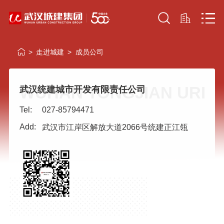
>
走进城建
>
成员公司
WUHAN TONGJIAN URBAN
武汉统建城市开发有限责任公司
武汉中央商务
房地产
武汉地铁地产联
武汉建工富强置
城建开发有限
限公司
合置业有限公司
业有限公司
Tel:
027-85794471
司
Add:
武汉市江岸区解放大道2066号统建正江瓴
龙城房
武汉地产集团有
武汉建卓置业有
武汉城建置业
有限公
限责任公司华南
限公司
展有限公司
分公司