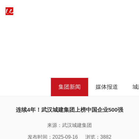
媒体中心
商务区
武汉中央商务区
武汉建工（集
武汉城市服务
有限公
投资控股集团有
团）有限公司
团有限公司
>
媒体中心
>
集团新闻
限公司
集团新闻
媒体报道
城
连续4年！武汉城建集团上榜中国企业500强
置业发
武汉市工程咨询
武汉园林绿化建
武汉设计咨询
公司
部有限公司
设发展有限公司
团有限公司
来源：武汉城建集团
发布时间：2025-09-16
浏览：3882