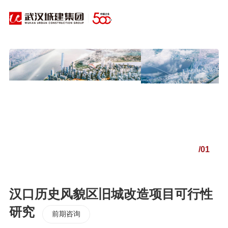
武汉中央商务
房地产
武汉地铁地产联
武汉建工富强置
城建开发有限
限公司
合置业有限公司
业有限公司
司
01
/01
龙城房
武汉地产集团有
汉口历史风貌区旧城改造项目可行性
武汉建卓置业有
武汉城建置业
有限公
限责任公司华南
限公司
展有限公司
分公司
研究
前期咨询